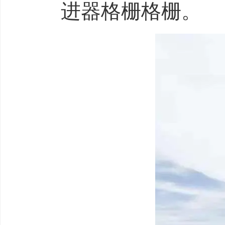
进器格栅格栅。