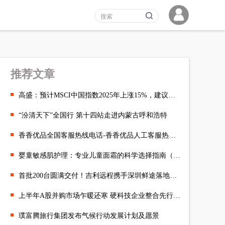
推荐文章
高盛：预计MSCI中国指数2025年上涨15%，建议关注消费板块投资机
“汾清天下”全国行 第十四站走进内蒙古呼和浩特
香香优品全国客服热线电话-香香优品人工客服热线电话
婴童敏感肌护理：专业儿童面霜的科学选择指南（0-12岁）
首批200台圆满交付！吉利远程携手深圳鲜途落地千台冷藏车战略合
上半年A股并购市场乍暖还寒 硬科技企业整合先行一步
璞富腾旅行集团发布气候行动发展计划及愿景