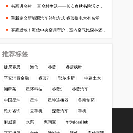
书画进乡村 丰富乡村生活——长安春秋书院活动纪实
重新定义新能源汽车补能方式 睿蓝换电大有名堂
雾霾退散！海信中央空调守护，室内空气比森林还清新
推荐标签
捷尼赛思
海信
睿蓝
睿蓝枫叶
平安消费金融
睿蓝7
鄂尔多斯
中建土木
湘舜茶
星环科技
睿蓝9
睿蓝汽车
中国星坤
星坤
星坤连接器
鲁南制药
雅方咨询
云手机
深蓝汽车
手机
耐威克
水泵
惠闽宝
华为IdeaHub