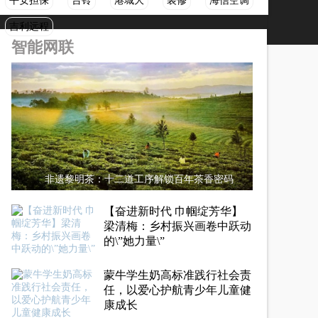
平安担保
台铃
港城大
装修
海信空调
吉利远程
智能网联
非遗黎明茶：十二道工序解锁百年茶香密码
【奋进新时代 巾帼绽芳华】
梁清梅：乡村振兴画卷中跃动
的\”她力量\”
蒙牛学生奶高标准践行社会责
任，以爱心护航青少年儿童健
康成长