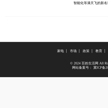
智能化等满天飞的新名词
家电
市场
政策
教育
© 2024 百姓生活网 All Righ
网站备案号：
冀ICP备20