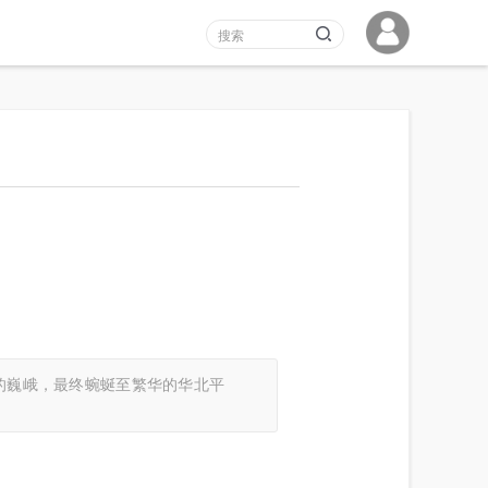
的巍峨，最终蜿蜒至繁华的华北平