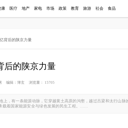
健康
医疗
地产
家电
市场
政策
教育
旅游
社会
食品
00亿背后的陕京力量
亿背后的陕京力量
姓生活网 编辑：簿玄 浏览量： 15705
夏大地上，有一条能源动脉，它穿越黄土高原的沟壑，越过吕梁和太行山脉
承载着国家能源安全与绿色发展的民生工程。……