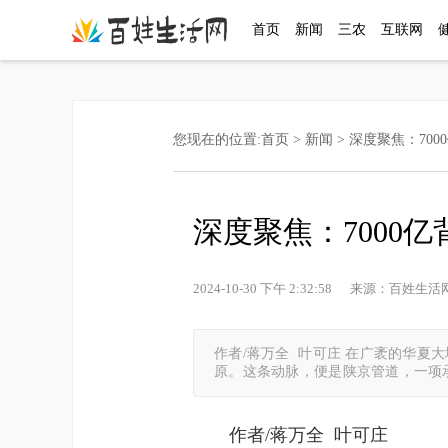
首页
新闻
三农
互联网
您现在的位置:
首页
>
新闻
> 深度聚焦：70
深度聚焦：7000
2024-10-30 下午 2:32:58 来源：百
作者/蒋万全 叶可庄 在广袤的华
原。这条动脉，便是陕京管道，一项
作者/蒋万全 叶可庄